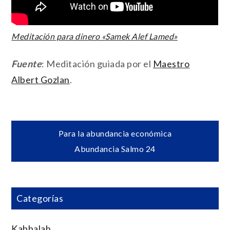
Meditación para dinero «Samek Alef Lamed»
Fuente
: Meditación guiada por el
Maestro
Albert Gozlan
.
Navegación
Para la abundancia económica
Abundancia Salmo 24
de
entradas
Categorías
Kabbalah